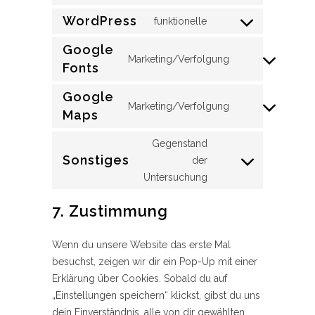
service
google-
WordPress
funktionelle
Consent
recaptcha
to
service
Google
wordpress
Marketing/Verfolgung
Consent
Fonts
to
service
google-
Google
fonts
Marketing/Verfolgung
Consent
Maps
to
service
google-
Gegenstand
maps
Sonstiges
der
Consent
to
Untersuchung
service
sonstiges
7. Zustimmung
Wenn du unsere Website das erste Mal
besuchst, zeigen wir dir ein Pop-Up mit einer
Erklärung über Cookies. Sobald du auf
„Einstellungen speichern“ klickst, gibst du uns
dein Einverständnis, alle von dir gewählten